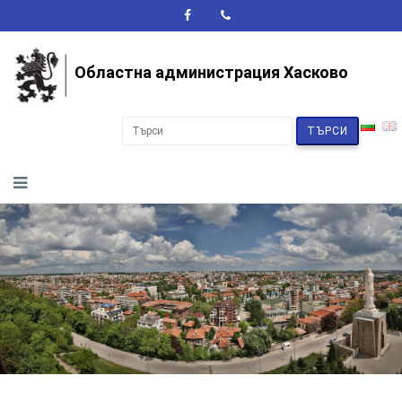
A+
A-
A
Областна администрация Хасково
ТЪРСИ