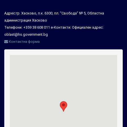
Адрес:гр. Хасково, п.к. 6300, пл. "Свобода" № 5, Областна
администрация Хасково
Телефони: +359 38 608 011 е-Контакти: Официален адрес:
oblast@hs.government.bg
Контактна форма