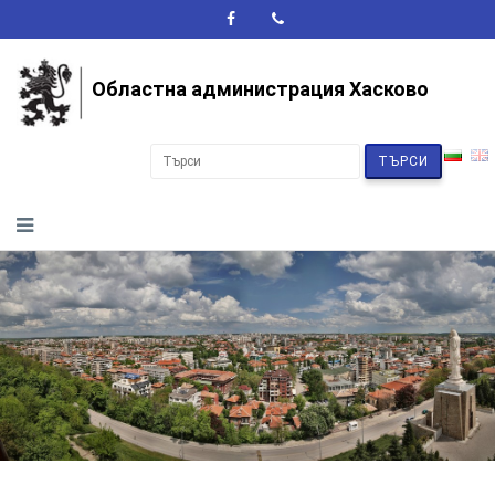
A+
A-
A
Областна администрация Хасково
ТЪРСИ