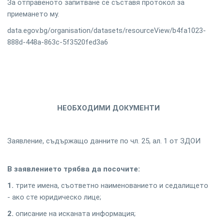
За отправеното запитване се съставя протокол за
приемането му.
data.egov.bg/organisation/datasets/resourceView/b4fa1023-
888d-448a-863c-5f3520fed3a6
НЕОБХОДИМИ ДОКУМЕНТИ
Заявление, съдържащо данните по чл. 25, ал. 1 от ЗДОИ
В заявлението трябва да посочите:
1.
трите имена, съответно наименованието и седалището
- ако сте юридическо лице;
2.
описание на исканата информация;