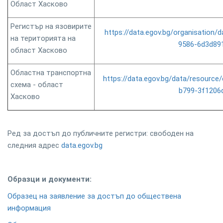
Област Хасково
Регистър на язовирите
https://data.egov.bg/organisation
на територията на
9586-6d3d89
област Хасково
Областна транспортна
https://data.egov.bg/data/resourc
схема - област
b799-3f1206
Хасково
Ред за достъп до публичните регистри: свободен на
следния адрес
data.egov.bg
Образци и документи:
Образец на заявление за достъп до обществена
информация