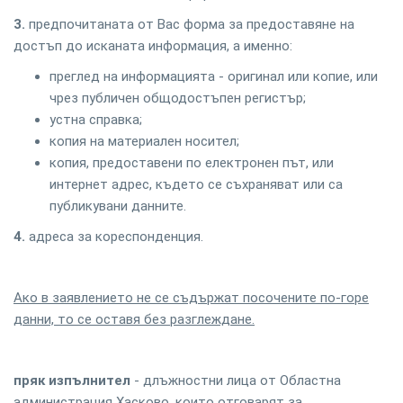
3.
предпочитаната от Вас форма за предоставяне на
достъп до исканата информация, а именно:
преглед на информацията - оригинал или копие, или
чрез публичен общодостъпен регистър;
устна справка;
копия на материален носител;
копия, предоставени по електронен път, или
интернет адрес, където се съхраняват или са
публикувани данните.
4.
адреса за кореспонденция.
Ако в заявлението не се съдържат посочените по-горе
данни, то се оставя без разглеждане.
пряк изпълнител
- длъжностни лица от Областна
администрация Хасково, които отговарят за