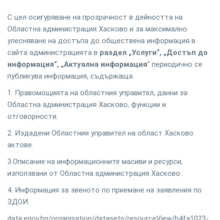
С цел осигуряване на прозрачност в дейността на
Областна администрация Хасково и за максимално
улесняване на достъпа до обществена информация в
сайта администрацията в
раздел „Услуги“, „Достъп до
информация“, „Актуална информация
“ периодично се
публикува информация, съдържаща:
1. Правомощията на областния управител, данни за
Областна администрация Хасково, функции и
отговорности.
2. Издадени Областния управител на област Хасково
актове.
3.Описание на информационните масиви и ресурси,
използвани от Областна администрация Хасково.
4. Информация за звеното по приемане на заявления по
ЗДОИ.
data.egov.bg/organisation/datasets/resourceView/b4fa1023-