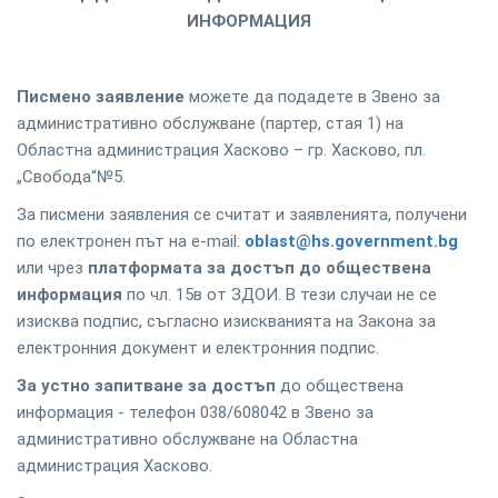
ИНФОРМАЦИЯ
Писмено заявление
можете да подадете в Звено за
административно обслужване (партер, стая 1) на
Областна администрация Хасково – гр. Хасково, пл.
„Свобода“№5.
За писмени заявления се считат и заявленията, получени
по електронен път на е-mail:
oblast@hs.government.bg
или чрез
платформата за достъп до обществена
информация
по чл. 15в от ЗДОИ. В тези случаи не се
изисква подпис, съгласно изискванията на Закона за
електронния документ и електронния подпис.
За устно запитване за достъп
до обществена
информация - телефон 038/608042 в Звено за
административно обслужване на Областна
администрация Хасково.