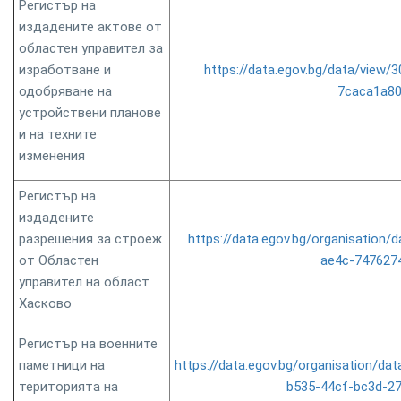
Регистър на
издадените актове от
областен управител за
изработване и
https://data.egov.bg/data/view
одобряване на
7caca1a8
устройствени планове
и на техните
изменения
Регистър на
издадените
разрешения за строеж
https://data.egov.bg/organisation
от Областен
ae4c-747627
управител на област
Хасково
Регистър на военните
паметници на
https://data.egov.bg/organisation/d
територията на
b535-44cf-bc3d-2