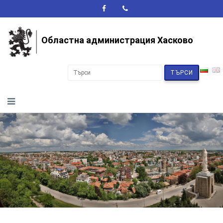
A+
A-
A
Областна администрация Хасково
ТЪРСИ