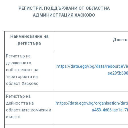
РЕГИСТРИ, ПОДДЪРЖАНИ ОТ ОБЛАСТНА
АДМИНИСТРАЦИЯ ХАСКОВО
Наименование на
Достъ
регистъра
Регистър на
държавната
https://data.egov.bg/data/resource
собственост на
ee295b68
територията на
област Хасково
Регистър на
дейността на
https://data.egov.bg/organisation/d
областните комисии и
a458-4d86-ac1a-7
съвети