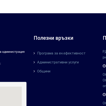
Полезни връзки
П
Р
тна администрация
Програма за ен.ефективност
р
Административни услуги
:
Общини
О
О
о
О