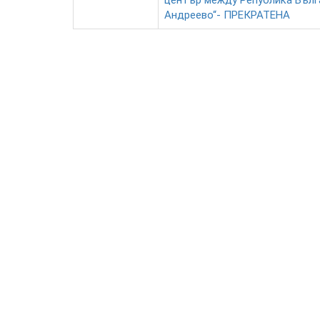
център между Република Бълга
Андреево“- ПРЕКРАТЕНА