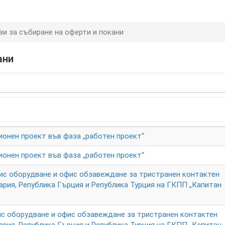
ви за събиране на оферти и покани
ани
ионен проект във фаза „работен проект“
ионен проект във фаза „работен проект“
офис оборудване и офис обзавеждане за тристранен контактен
рия, Република Гърция и Република Турция на ГКПП „Капитан
фис оборудване и офис обзавеждане за тристранен контактен