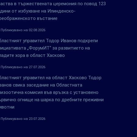
частва в тържествената церемония по повод 123
одини от избухване на Илинденско-
реображенското въстание
Публикувано на 02.08.2026
бластният управител Тодор Иванов подкрепи
нициативата „ФорумИТ“ за развитието на
ладите хора в област Хасково
Публикувано на 27.07.2026
бластният управител на област Хасково Тодор
ванов свика заседание на Областната
пизоотична комисия във връзка с установено
ървично огнище на шарка по дребните преживни
ивотни
Публикувано на 23.07.2026