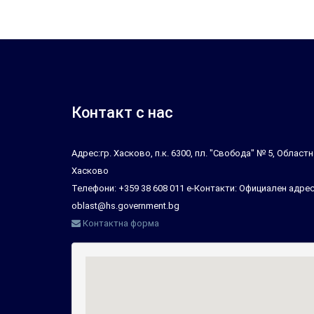
Контакт с нас
Адрес:гр. Хасково, п.к. 6300, пл. "Свобода" № 5, Облас
Хасково
Телефони: +359 38 608 011 е-Контакти: Официален адрес
oblast@hs.government.bg
Контактна форма