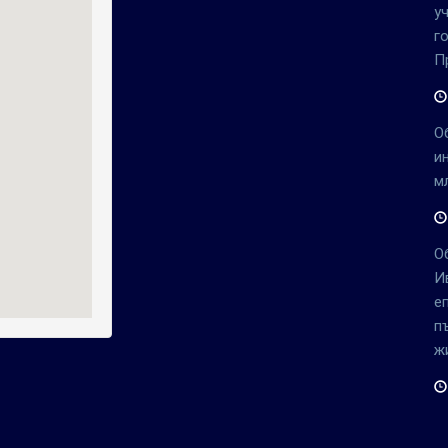
у
г
П
О
и
м
О
И
е
п
ж