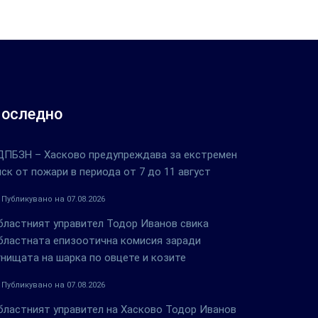
оследно
ДПБЗН – Хасково предупреждава за екстремен
иск от пожари в периода от 7 до 11 август
Публикувано на 07.08.2026
бластният управител Тодор Иванов свика
бластната епизоотична комисия заради
гнищата на шарка по овцете и козите
Публикувано на 07.08.2026
бластният управител на Хасково Тодор Иванов