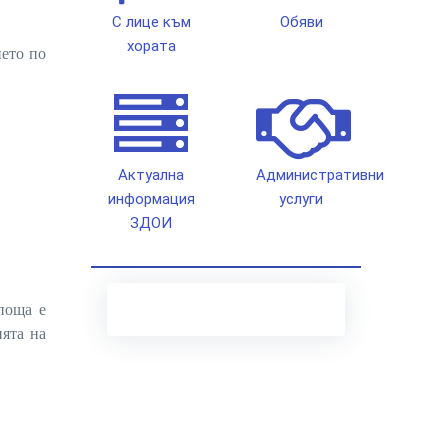
С лице към
Обяви
хората
ето по
Актуална
Административни
информация
услуги
ЗДОИ
поща е
ята на