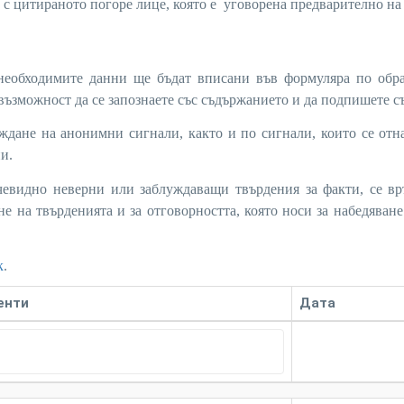
 с цитираното погоре лице, която е уговорена предварително на
бходимите данни ще бъдат вписани във формуляра по обра
възможност да се запознаете със съдържанието и да подпишете с
 на анонимни сигнали, както и по сигнали, които се отна
и.
о неверни или заблуждаващи твърдения за факти, се вр
е на твърденията и за отговорността, която носи за набедяване
к
.
енти
Дата