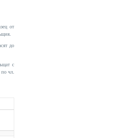
зец от
ъщия.
сят до
ъщат с
 по чл.