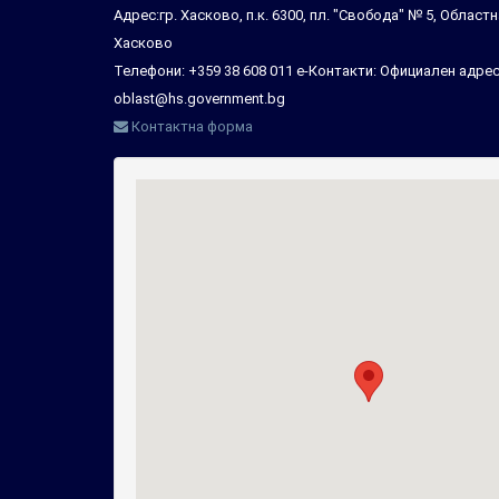
Адрес:гр. Хасково, п.к. 6300, пл. "Свобода" № 5, Облас
Хасково
Телефони: +359 38 608 011 е-Контакти: Официален адрес
oblast@hs.government.bg
Контактна форма