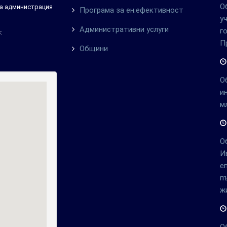
О
тна администрация
Програма за ен.ефективност
у
Административни услуги
г
:
П
Общини
О
и
м
О
И
е
п
ж
О