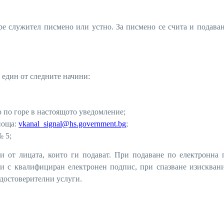
ужител писмено или устно. За писмено се счита и подаван
 един от следните начини:
о по горе в настоящото уведомление;
 поща:
vkanal_signal@hs.government.bg
;
№ 5;
 от лицата, които ги подават. При подаване по електронна 
ни с квалифициран електронен подпис, при спазване изисквани
удостоверителни услуги.