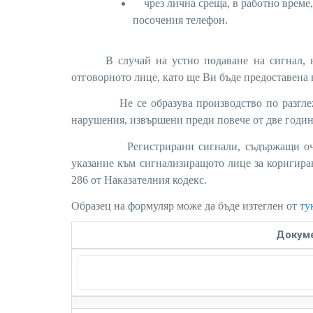
чрез лична среща, в работно време,
посочения телефон.
В случай на устно подаване на сигнал, нео
отговорното лице, като ще Ви бъде предоставена 
Не се образува производство по разглеждане
нарушения, извършени преди повече от две годин
Регистрирани сигнали, съдържащи очевидн
указание към сигнализиращото лице за коригиран
286 от Наказателния кодекс.
Образец на формуляр може да бъде изтеглен от
ту
Докум