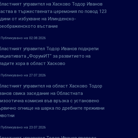
бластният управител на Хасково Тодор Иванов
частва в тържествената церемония по повод 123
одини от избухване на Илинденско-
реображенското въстание
Публикувано на 02.08.2026
бластният управител Тодор Иванов подкрепи
нициативата „ФорумИТ“ за развитието на
ладите хора в област Хасково
Публикувано на 27.07.2026
бластният управител на област Хасково Тодор
ванов свика заседание на Областната
пизоотична комисия във връзка с установено
ървично огнище на шарка по дребните преживни
ивотни
Публикувано на 23.07.2026
бластният управител Тодор Иванов проведе