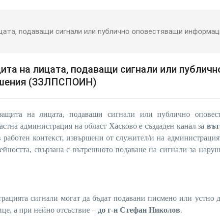
ицата, подаващи сигнали или публично оповестяващи информац
ита на лицата, подаващи сигнали или публичн
ушения (ЗЗЛПСПОИН)
защита на лицата, подаващи сигнали или публично оповес
тна администрация на област Хасково е създаден канал за
въ
 работен контекст, извършени от служител/и на администрация
ейността, свързана с вътрешното подаване на сигнали за нару
трацията сигнали могат да бъдат подавани писмено или устно 
це, а при нейно отсъствие –
до г-н Стефан Николов
.