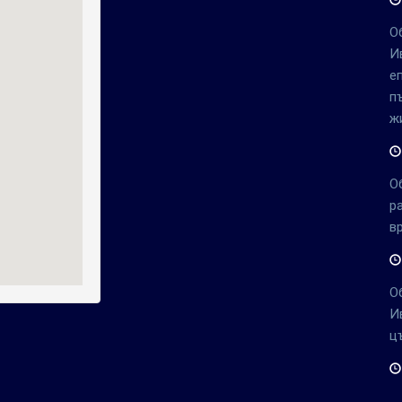
О
И
е
п
ж
О
р
в
О
И
ц