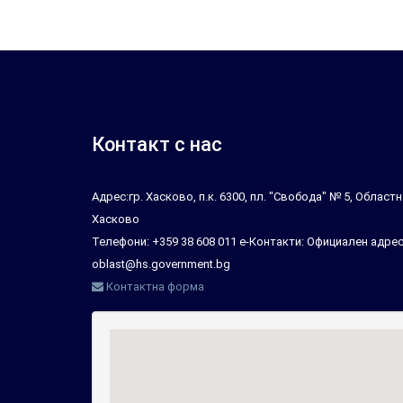
Контакт с нас
Адрес:гр. Хасково, п.к. 6300, пл. "Свобода" № 5, Облас
Хасково
Телефони: +359 38 608 011 е-Контакти: Официален адрес
oblast@hs.government.bg
Контактна форма