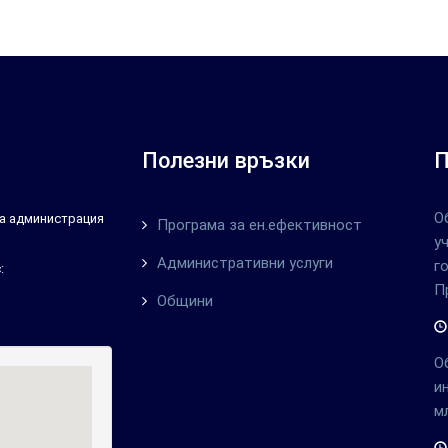
Полезни връзки
П
О
тна администрация
Програма за ен.ефективност
у
Административни услуги
г
:
П
Общини
О
и
м