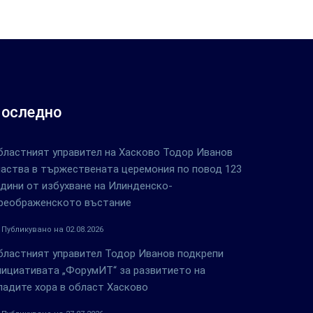
оследно
бластният управител на Хасково Тодор Иванов
частва в тържествената церемония по повод 123
одини от избухване на Илинденско-
реображенското въстание
Публикувано на 02.08.2026
бластният управител Тодор Иванов подкрепи
нициативата „ФорумИТ“ за развитието на
ладите хора в област Хасково