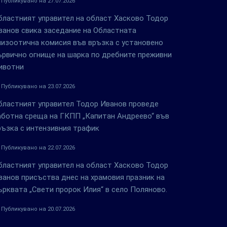
Публикувано на 27.07.2026
бластният управител на област Хасково Тодор
ванов свика заседание на Областната
пизоотична комисия във връзка с установено
ървично огнище на шарка по дребните преживни
ивотни
Публикувано на 23.07.2026
бластният управител Тодор Иванов проведе
аботна среща на ГКПП „Капитан Андреево“ във
ръзка с интензивния трафик
Публикувано на 22.07.2026
бластният управител на област Хасково Тодор
ванов присъства днес на храмовия празник на
ърквата „Свети пророк Илия“ в село Поляново.
Публикувано на 20.07.2026