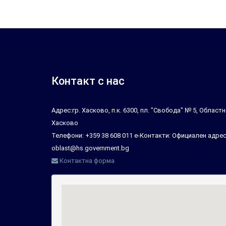
Контакт с нас
Адрес:гр. Хасково, п.к. 6300, пл. "Свобода" № 5, Облас
Хасково
Телефони: +359 38 608 011 е-Контакти: Официален адрес
oblast@hs.government.bg
Контактна форма