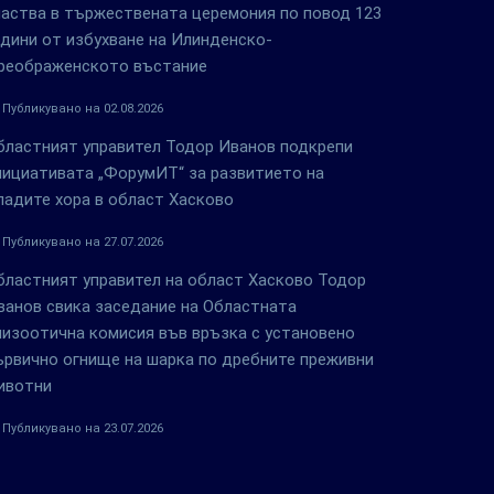
частва в тържествената церемония по повод 123
одини от избухване на Илинденско-
реображенското въстание
Публикувано на 02.08.2026
бластният управител Тодор Иванов подкрепи
нициативата „ФорумИТ“ за развитието на
ладите хора в област Хасково
Публикувано на 27.07.2026
бластният управител на област Хасково Тодор
ванов свика заседание на Областната
пизоотична комисия във връзка с установено
ървично огнище на шарка по дребните преживни
ивотни
Публикувано на 23.07.2026