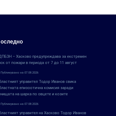
оследно
ДПБЗН – Хасково предупреждава за екстремен
иск от пожари в периода от 7 до 11 август
Публикувано на 07.08.2026
бластният управител Тодор Иванов свика
бластната епизоотична комисия заради
гнищата на шарка по овцете и козите
Публикувано на 07.08.2026
бластният управител на Хасково Тодор Иванов