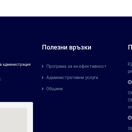
Полезни връзки
П
Р
тна администрация
Програма за ен.ефективност
р
Административни услуги
:
Общини
О
О
о
О