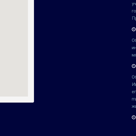
у
г
П
О
и
м
О
И
е
п
ж