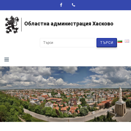
A+
A-
A
Областна администрация Хасково
ТЪРСИ