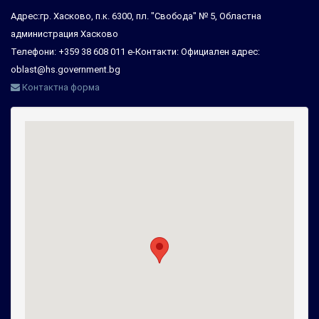
Адрес:гр. Хасково, п.к. 6300, пл. "Свобода" № 5, Областна
администрация Хасково
Телефони: +359 38 608 011 е-Контакти: Официален адрес:
oblast@hs.government.bg
Контактна форма