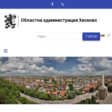
A+
A-
A
Областна администрация Хасково
ТЪРСИ