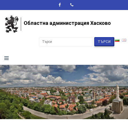
A+
A-
A
Областна администрация Хасково
ТЪРСИ