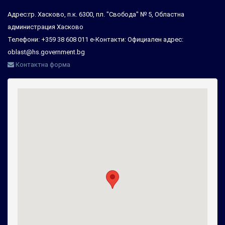
Адрес:гр. Хасково, п.к. 6300, пл. "Свобода" № 5, Областна
администрация Хасково
Телефони: +359 38 608 011 е-Контакти: Официален адрес:
oblast@hs.government.bg
Контактна форма