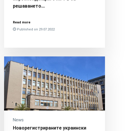
решаването...
Read more
Published on 29.07.2022
News
Новорегистрираните украински