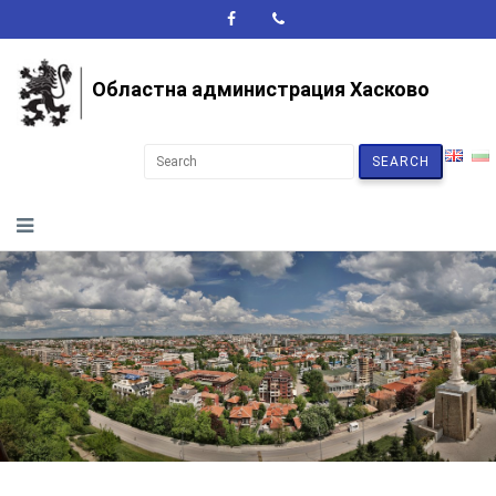
A+
A-
A
Областна администрация Хасково
SEARCH