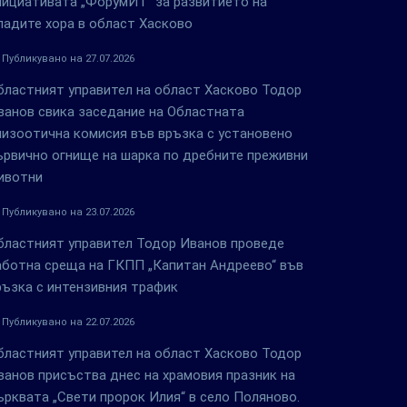
нициативата „ФорумИТ“ за развитието на
ладите хора в област Хасково
Публикувано на 27.07.2026
бластният управител на област Хасково Тодор
ванов свика заседание на Областната
пизоотична комисия във връзка с установено
ървично огнище на шарка по дребните преживни
ивотни
Публикувано на 23.07.2026
бластният управител Тодор Иванов проведе
аботна среща на ГКПП „Капитан Андреево“ във
ръзка с интензивния трафик
Публикувано на 22.07.2026
бластният управител на област Хасково Тодор
ванов присъства днес на храмовия празник на
ърквата „Свети пророк Илия“ в село Поляново.