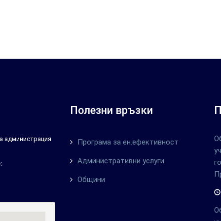
Полезни връзки
П
О
тна администрация
Програма за ен.ефективност
у
Административни услуги
г
:
П
Общини
О