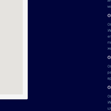
и
м
О
И
е
п
ж
О
р
в
О
И
ц