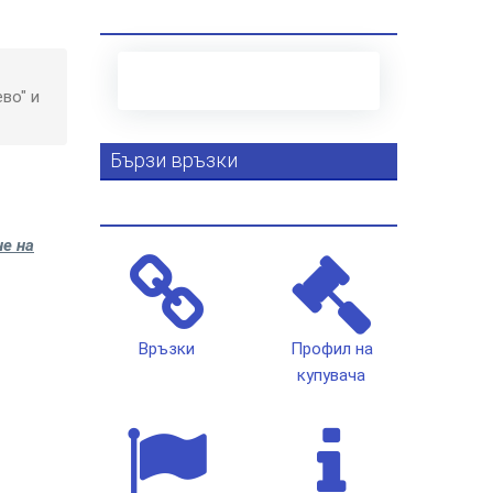
во" и
Бързи връзки
не на
Връзки
Профил на
купувача