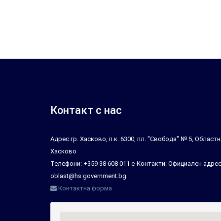
Контакт с нас
Адрес:гр. Хасково, п.к. 6300, пл. "Свобода" № 5, Облас
Хасково
Телефони: +359 38 608 011 е-Контакти: Официален адрес
oblast@hs.government.bg
Контактна форма