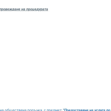
провеждане на процедурата
е на обществена поръчка, с предмет
"Предоставяне на услуга по