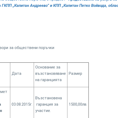
 ГКПП „Капитан Андреево” и КПП „Капитан Петко Войвода, обла
вори за обществени поръчки
Основание за
Дата
възстановяване
Размер
на гаранцията
дмет
Възстановена
а
03.08.2015г.
гаранция за
1500,00лв.
н
участие.