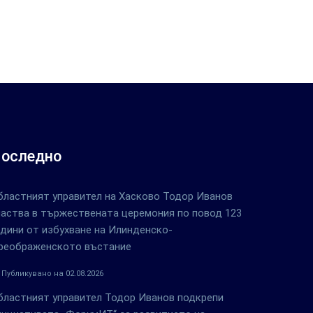
оследно
бластният управител на Хасково Тодор Иванов
частва в тържествената церемония по повод 123
одини от избухване на Илинденско-
реображенското въстание
Публикувано на 02.08.2026
бластният управител Тодор Иванов подкрепи