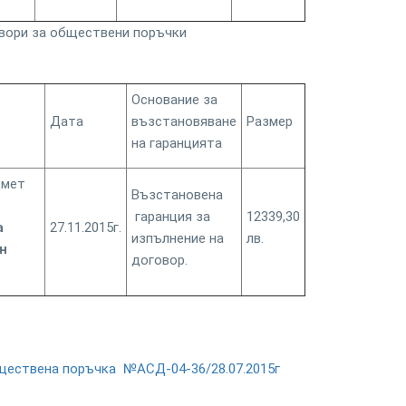
вори за обществени поръчки
Основание за
Дата
възстановяване
Размер
на гаранцията
дмет
Възстановена
гаранция за
12339,30
а
27.11.2015г.
изпълнение на
лв.
н
договор.
ществена поръчка №АСД-04-36/28.07.2015г