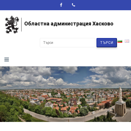
A+
A-
A
Областна администрация Хасково
ТЪРСИ