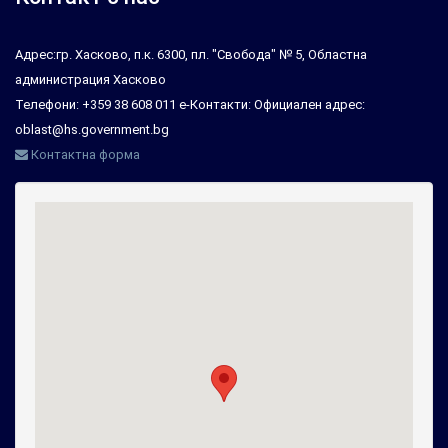
Адрес:гр. Хасково, п.к. 6300, пл. "Свобода" № 5, Областна
администрация Хасково
Телефони: +359 38 608 011 е-Контакти: Официален адрес:
oblast@hs.government.bg
Контактна форма