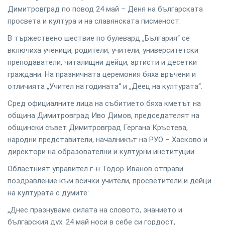
Димитровград по повод 24 май – Деня на българската
просвета и култура и на славянската писменост.
В тържествено шествие по булевард „България“ се
включиха ученици, родители, учители, университетски
преподаватели, читалищни дейци, артисти и десетки
граждани. На празничната церемония бяха връчени и
отличията „Учител на годината“ и „Деец на културата“.
Сред официалните лица на събитието бяха кметът на
община Димитровград Иво Димов, председателят на
общински съвет Димитровград Гергана Кръстева,
народни представители, началникът на РУО – Хасково и
директори на образователни и културни институции.
Областният управител г-н Тодор Иванов отправи
поздравление към всички учители, просветители и дейци
на културата с думите:
„Днес празнуваме силата на словото, знанието и
българския дух. 24 май носи в себе си гордост,