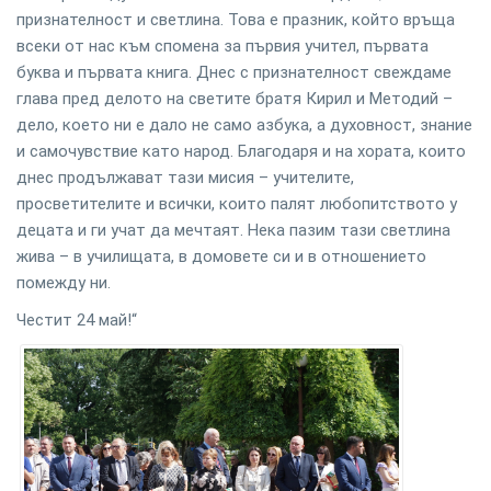
признателност и светлина. Това е празник, който връща
всеки от нас към спомена за първия учител, първата
буква и първата книга. Днес с признателност свеждаме
глава пред делото на светите братя Кирил и Методий –
дело, което ни е дало не само азбука, а духовност, знание
и самочувствие като народ. Благодаря и на хората, които
днес продължават тази мисия – учителите,
просветителите и всички, които палят любопитството у
децата и ги учат да мечтаят. Нека пазим тази светлина
жива – в училищата, в домовете си и в отношението
помежду ни.
Честит 24 май!“