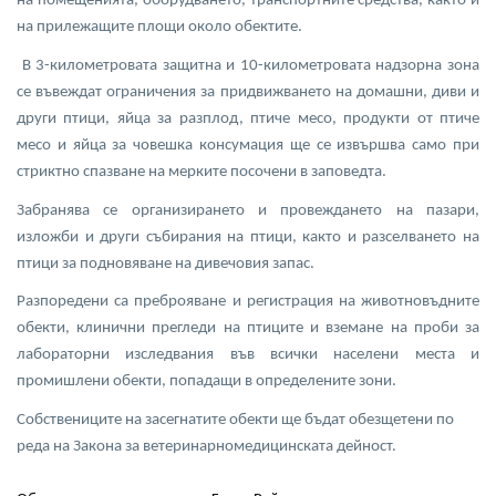
на помещенията, оборудването, транспортните средства, както и
на прилежащите площи около обектите.
В 3-километровата защитна и 10-километровата надзорна зона
се въвеждат ограничения за придвижването на домашни, диви и
други птици, яйца за разплод, птиче месо, продукти от птиче
месо и яйца за човешка консумация ще се извършва само при
стриктно спазване на мерките посочени в заповедта.
Забранява се организирането и провеждането на пазари,
изложби и други събирания на птици, както и разселването на
птици за подновяване на дивечовия запас.
Разпоредени са преброяване и регистрация на животновъдните
обекти, клинични прегледи на птиците и вземане на проби за
лабораторни изследвания във всички населени места и
промишлени обекти, попадащи в определените зони.
Собствениците на засегнатите обекти ще бъдат обезщетени по
реда на Закона за ветеринарномедицинската дейност.