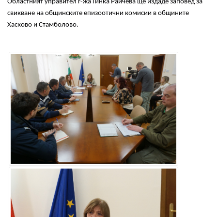
Областният
управител
г-жа Гинка Райчева
ще
издаде
заповед
за
свикване
на
общинските
епизоотични
комисии в общините
Хасково и Стамболово.