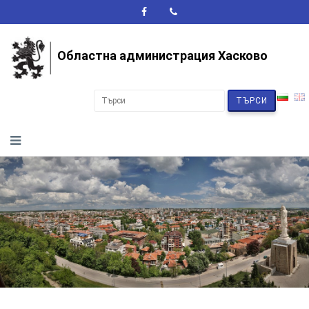
A+
A-
A
Областна администрация Хасково
ТЪРСИ