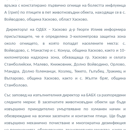
връзка с констатирано първично огнище на болестта инфлуенца
А (грип) по птиците в пет животновъдни обекта, находящи се в с.
Войводово, община Хасково, област Хасково.
Директорът на ОДБХ – Хасково д-р Георги Илиев информира
присъстващите, че е определена 3-километрова защитна зона
около огнището, в която попадат населените места: с.
Войводово, с. Манастир и с. Конуш, община Хасково, както и 10-
километрова надзорна зона, обхващаща гр. Хасково и селата
Стамболийски, Малево, Книжовник, Долно Войводино, Орлово,
Мандра, Долно Големанци, Козлец, Текето, Гълъбец ,Тракиец и
Въгларово, община Хасково, както и с. Жълти бряг, община
Стамболово.
Със заповед на изпълнителния директор на БАБХ са разпоредени
следните мерки: В засегнатите животновъдни обекти ще бъде
извършено принудително умъртвяване по хуманен начин и
обезвреждане на всички засегнати и контактни птици. Ще бъде
извършено механично почистване и многократна дезинфекция