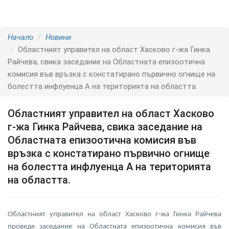
Начало
Новини
Областният управител на област Хасково г-жа Гинка
Райчева, свика заседание на Областната епизоотична
комисия във връзка с констатирано първично огнище на
болестта инфлуенца А на територията на областта.
Областният управител на област Хасково
г-жа Гинка Райчева, свика заседание на
Областната епизоотична комисия във
връзка с констатирано първично огнище
на болестта инфлуенца А на територията
на областта.
Областният управител на област Хасково г-жа Гинка Райчева
проведе заседание на Областната епизоотична комисия във