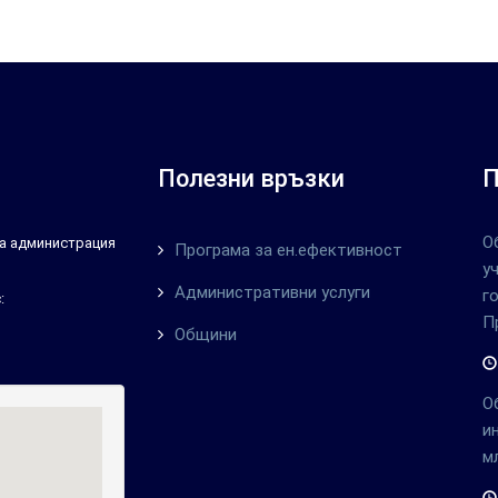
Полезни връзки
П
О
тна администрация
Програма за ен.ефективност
у
Административни услуги
г
:
П
Общини
О
и
м