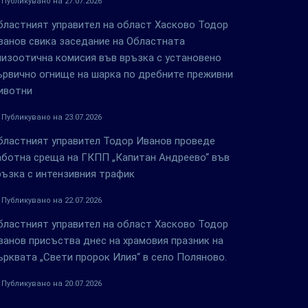
Публикувано на 27.07.2026
бластният управител на област Хасково Тодор
ванов свика заседание на Областната
пизоотична комисия във връзка с установено
ървично огнище на шарка по дребните преживни
ивотни
Публикувано на 23.07.2026
бластният управител Тодор Иванов проведе
аботна среща на ГКПП „Капитан Андреево“ във
ръзка с интензивния трафик
Публикувано на 22.07.2026
бластният управител на област Хасково Тодор
ванов присъства днес на храмовия празник на
ърквата „Свети пророк Илия“ в село Поляново.
Публикувано на 20.07.2026