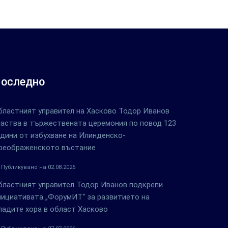
оследно
бластният управител на Хасково Тодор Иванов
частва в тържествената церемония по повод 123
одини от избухване на Илинденско-
реображенското въстание
Публикувано на 02.08.2026
бластният управител Тодор Иванов подкрепи
нициативата „ФорумИТ“ за развитието на
ладите хора в област Хасково