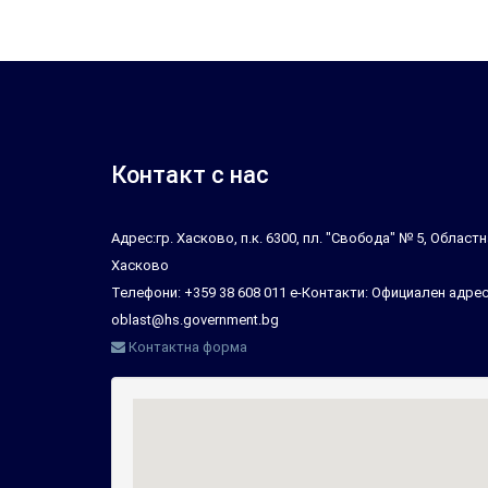
Контакт с нас
Адрес:гр. Хасково, п.к. 6300, пл. "Свобода" № 5, Облас
Хасково
Телефони: +359 38 608 011 е-Контакти: Официален адрес
oblast@hs.government.bg
Контактна форма