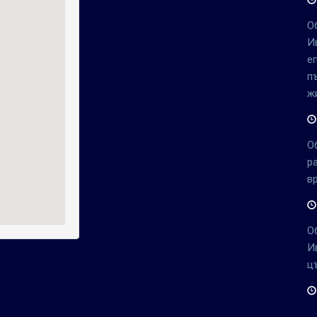
О
И
е
п
ж
О
р
в
О
И
ц