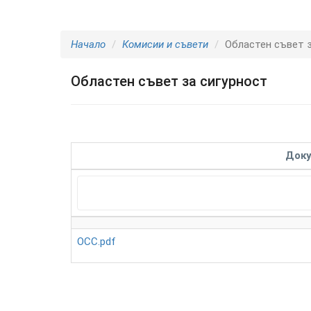
Начало
Комисии и съвети
Областен съвет з
Областен съвет за сигурност
Док
ОСС.pdf