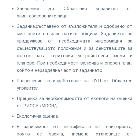
Заявление до Областния управител от
заинтересованите лица
Задание,съставено от възложителя и одобрено от
кметовете на засегнатите общини. Заданието се
придружава от необходимата информация за
съществуващото положение и за действащите за
съответната територия устройствени схеми и
планове. При необходимост включва и опорен план,
който е неразделна част от заданието.
Разрешение за изработване на ПУП от Областен
управител;
Преценка за необходимостта от екологична оценка
от РИОСВ /МОСВ/;
Екологична оценка;
В зависимост от спецификата на територията,
която се засяга, писмено становище от