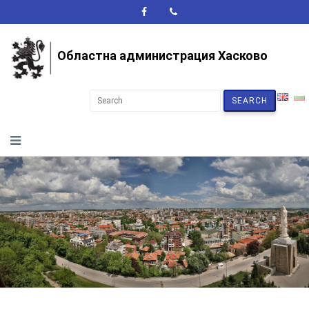
A+
A-
A
Областна администрация Хасково
SEARCH