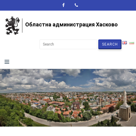
A+
A-
A
Областна администрация Хасково
SEARCH