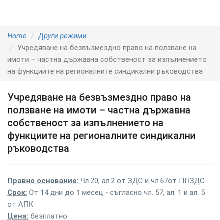
Home
Други режими
Учредяване на безвъзмездно право на ползване на
имоти – частна държавна собственост за изпълнението
на функциите на регионалните синдикални ръководства
Учредяване на безвъзмездно право на
ползване на имоти – частна държавна
собственост за изпълнението на
функциите на регионалните синдикални
ръководства
Правно основание:
Чл.20, ал.2 от ЗДС и чл.67от ППЗДС
Срок:
От 14 дни до 1 месец - съгласно чл. 57, ал. 1 и ал. 5
от АПК
Цена:
безплатно