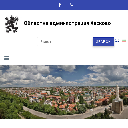
A+
A-
A
Областна администрация Хасково
SEARCH