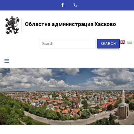
A+
A-
A
Областна администрация Хасково
SEARCH