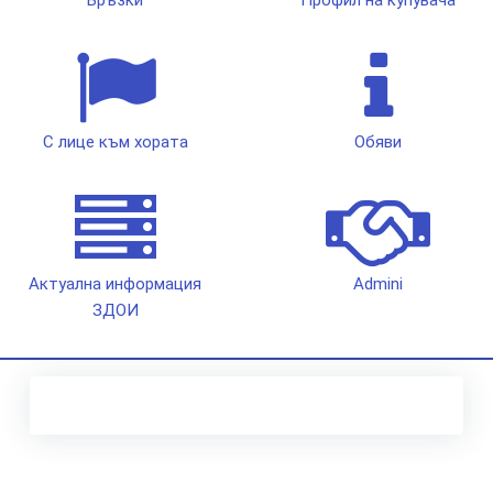
Връзки
Профил на купувача
С лице към хората
Обяви
Актуална информация
Admini
ЗДОИ