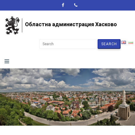
A+
A-
A
Областна администрация Хасково
SEARCH