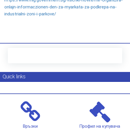
https://www.mig.government.bg/vsichki-novini/mir-organizira-
onlajn-informaczionen-den-za-myarkata-za-podkrepa-na-
industrialni-zoni-i-parkove/
Quick links
Връзки
Профил на купувача