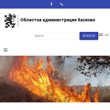
A+
A-
A
Областна администрация Хасково
SEARCH