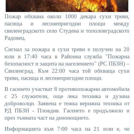
Пожар обхвана около 1000 декара сухи треви,
пасища и лесонепригодни площи между
свиленградското село Студена и тополовградското
Радовец.
Сигнал за пожар
a
в сухи треви е получен на 20
юли в 17:40 часа в Районна служба "Пожарна
безопасност и защита на населението" (РС ПБЗН) –
Свиленград. Към 22:00 часа той обхваща сухи
треви, пасища и лесонепригодни площи.
В гасенето участват 8 противопожарни автомобила
с 25 служители, още лека техника и дузина
доброволци. Заявена е тежка верижна техника от
РД ПБЗН - Пловдив. Гасенето е продължило и
през тъмната част на денонощието.
Информацията към 7:00 часа на 21 юли е, че