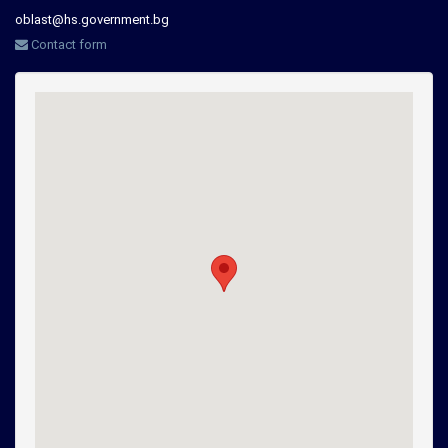
oblast@hs.government.bg
Contact form