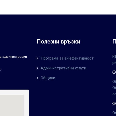
Полезни връзки
П
Р
тна администрация
Програма за ен.ефективност
р
Административни услуги
:
Общини
О
О
о
О