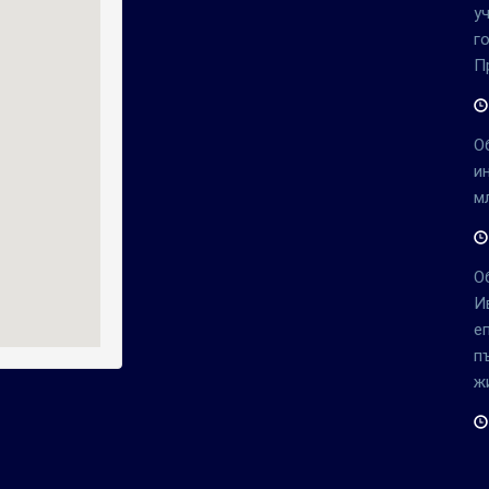
у
г
П
О
и
м
О
И
е
п
ж