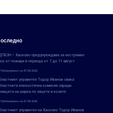
оследно
ДПБЗН – Хасково предупреждава за екстремен
иск от пожари в периода от 7 до 11 август
Публикувано на 07.08.2026
бластният управител Тодор Иванов свика
бластната епизоотична комисия заради
гнищата на шарка по овцете и козите
Публикувано на 07.08.2026
бластният управител на Хасково Тодор Иванов