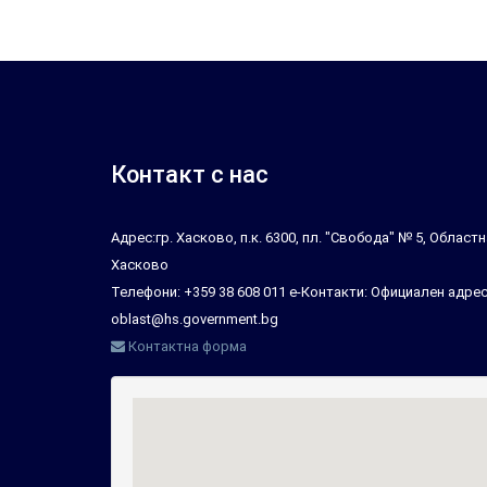
Контакт с нас
Адрес:гр. Хасково, п.к. 6300, пл. "Свобода" № 5, Облас
Хасково
Телефони: +359 38 608 011 е-Контакти: Официален адрес
oblast@hs.government.bg
Контактна форма