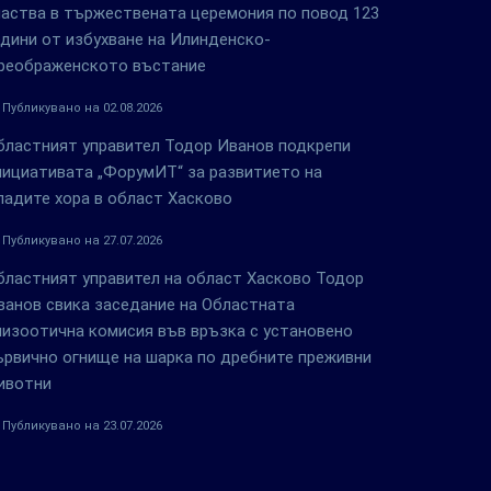
частва в тържествената церемония по повод 123
одини от избухване на Илинденско-
реображенското въстание
Публикувано на 02.08.2026
бластният управител Тодор Иванов подкрепи
нициативата „ФорумИТ“ за развитието на
ладите хора в област Хасково
Публикувано на 27.07.2026
бластният управител на област Хасково Тодор
ванов свика заседание на Областната
пизоотична комисия във връзка с установено
ървично огнище на шарка по дребните преживни
ивотни
Публикувано на 23.07.2026