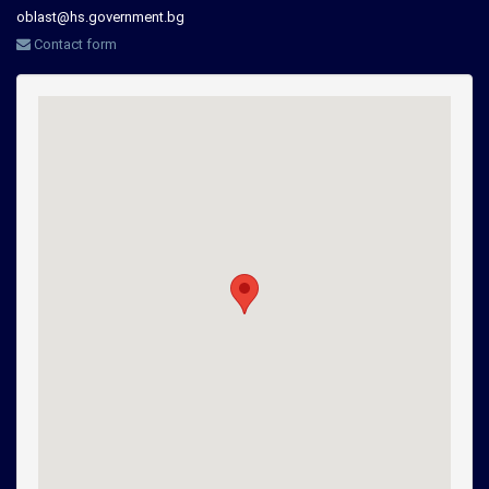
oblast@hs.government.bg
Contact form