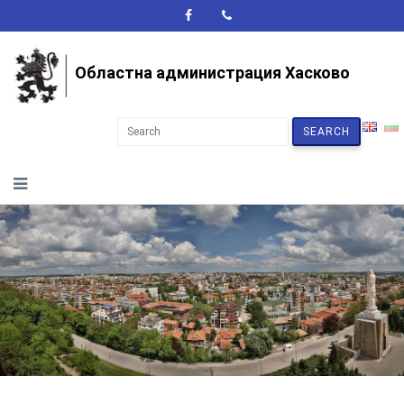
A+
A-
A
Областна администрация Хасково
SEARCH